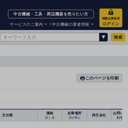
中古機械・工具・周辺機器を売りたい方
掲載企業様用
ログイン
サービスのご案内
中古機械の業者情報
検索
サービスのご案内
掲載企業一覧
お知らせ
買取・査定業者リスト
中古機械販売の注意点
サイト利用規約
サイト運営会社
メルマガバックナンバー
このページを印刷
prin
ti
n
g
価格
在庫場所
お問い合
主仕様
持主会社
わせ
安
｜
高
並び替え