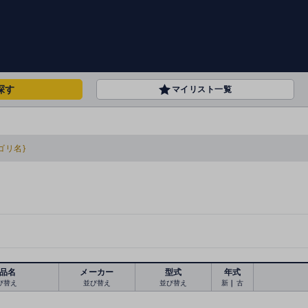
探す
マイリスト一覧
ゴリ名}
品名
メーカー
型式
年式
び替え
並び替え
並び替え
新
｜
古