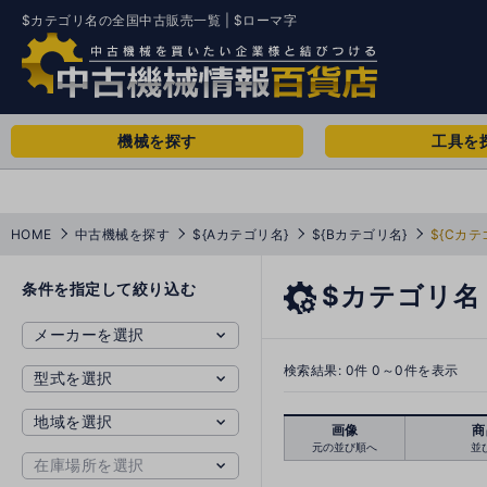
$カテゴリ名の全国中古販売一覧 | $ローマ字
機械を探す
工具を
HOME
中古機械を探す
${Aカテゴリ名}
${Bカテゴリ名}
${Cカテ
条件を指定して絞り込む
$カテゴリ名
検索結果:
0
件 0～0件を表示
画像
商
元の並び順へ
並