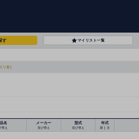
探す
マイリスト一覧
ゴリ名}
品名
メーカー
型式
年式
び替え
並び替え
並び替え
新
｜
古