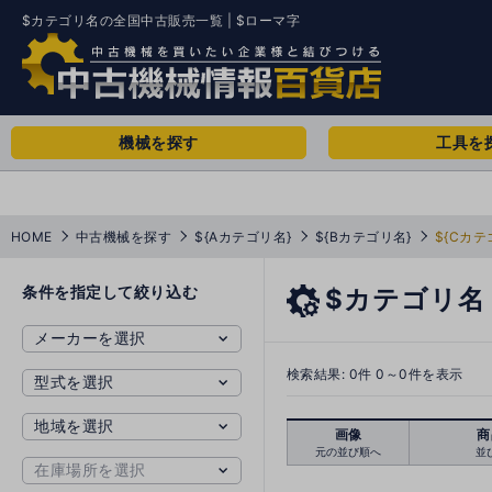
$カテゴリ名の全国中古販売一覧 | $ローマ字
機械を探す
工具を
HOME
中古機械を探す
${Aカテゴリ名}
${Bカテゴリ名}
${Cカテ
条件を指定して絞り込む
$カテゴリ名
検索結果:
0
件 0～0件を表示
画像
商
元の並び順へ
並