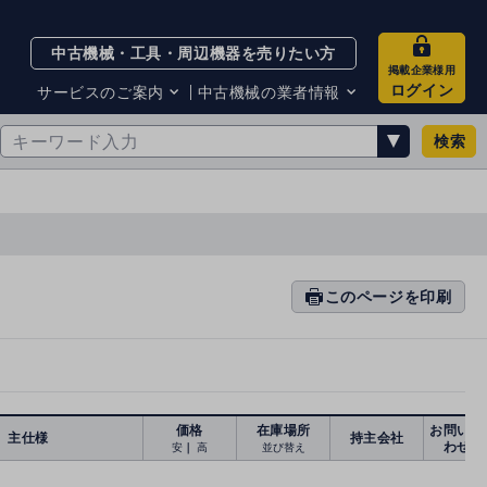
中古機械・工具・周辺機器を売りたい方
掲載企業様用
ログイン
サービスのご案内
中古機械の業者情報
検索
サービスのご案内
掲載企業一覧
お知らせ
買取・査定業者リスト
中古機械販売の注意点
サイト利用規約
サイト運営会社
メルマガバックナンバー
このページを印刷
prin
ti
n
g
価格
在庫場所
お問い合
主仕様
持主会社
わせ
安
｜
高
並び替え