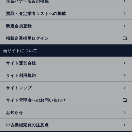
企業バナー広告の掲載
買取・査定業者リストへの掲載
新規会員登録
掲載企業様用ログイン
ext
e
当サイトについて
r
n
サイト運営会社
al
si
サイト利用規約
t
e
サイトマップ
サイト管理者へのお問い合わせ
ext
e
お知らせ
r
n
中古機械売買の注意点
al