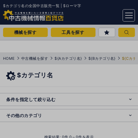
$カテゴリ名の全国中古販売一覧 | $ローマ字
menu
機械を探す
工具を探す
HOME
中古機械を探す
${Aカテゴリ名}
${Bカテゴリ名}
${Cカテ
$カテゴリ名
e
s
o
e
cl
条件を指定して絞り込む
s
o
cl
その他のカテゴリ
()
検索結果:
0
件 0～0件を表示