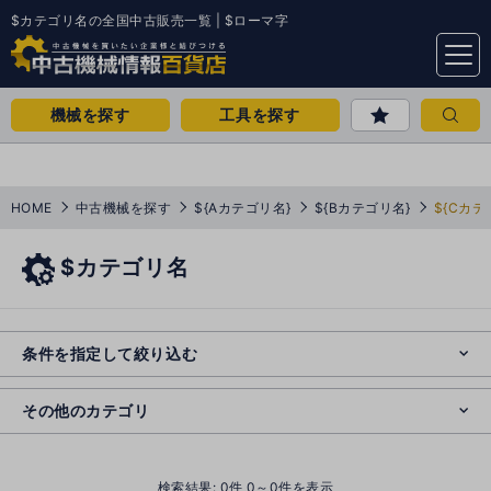
$カテゴリ名の全国中古販売一覧 | $ローマ字
menu
機械を探す
工具を探す
HOME
中古機械を探す
${Aカテゴリ名}
${Bカテゴリ名}
${Cカテ
$カテゴリ名
e
s
o
e
cl
条件を指定して絞り込む
s
o
cl
その他のカテゴリ
()
検索結果:
0
件 0～0件を表示