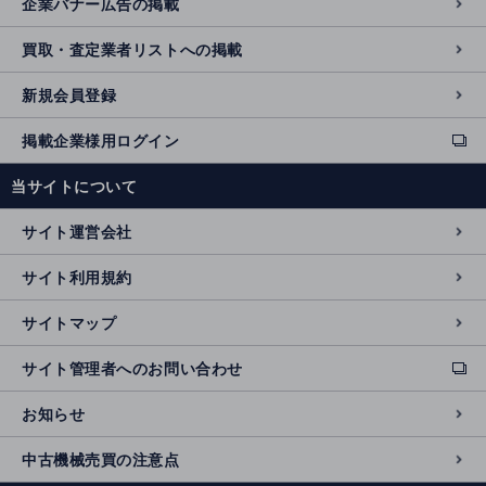
企業バナー広告の掲載
買取・査定業者リストへの掲載
新規会員登録
掲載企業様用ログイン
ext
e
当サイトについて
r
n
サイト運営会社
al
si
サイト利用規約
t
e
サイトマップ
サイト管理者へのお問い合わせ
ext
e
お知らせ
r
n
中古機械売買の注意点
al