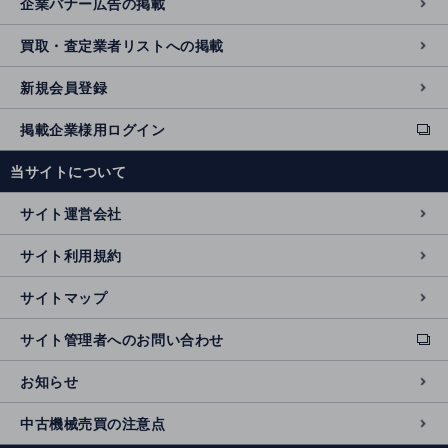
企業バナー広告の掲載
買取・査定業者リストへの掲載
新規会員登録
掲載企業様用ログイン
ext
e
当サイトについて
r
n
サイト運営会社
al
si
サイト利用規約
t
e
サイトマップ
サイト管理者へのお問い合わせ
ext
e
お知らせ
r
n
中古機械売買の注意点
al