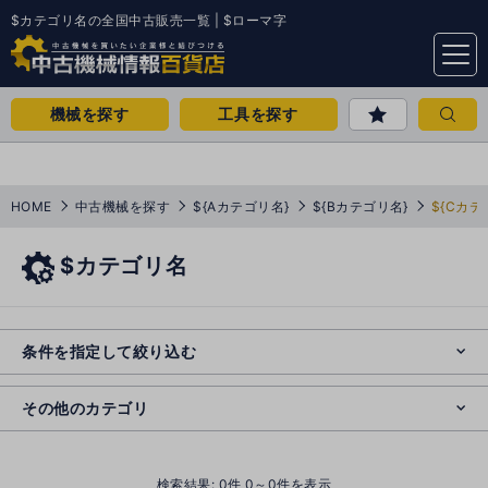
$カテゴリ名の全国中古販売一覧 | $ローマ字
menu
機械を探す
工具を探す
HOME
中古機械を探す
${Aカテゴリ名}
${Bカテゴリ名}
${Cカテ
$カテゴリ名
e
s
o
e
cl
条件を指定して絞り込む
s
o
cl
その他のカテゴリ
()
検索結果:
0
件 0～0件を表示