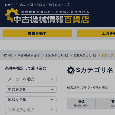
$カテゴリ名の全国中古販売一覧 | $ローマ字
機械を探す
工具を
HOME
中古機械を探す
${Aカテゴリ名}
${Bカテゴリ名}
${Cカテ
条件を指定して絞り込む
$カテゴリ名
検索結果:
0
件 0～0件を表示
画像
商
元の並び順へ
並