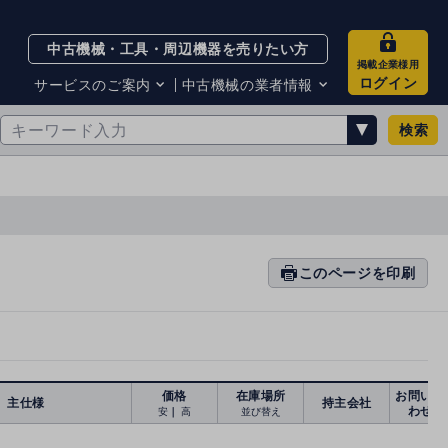
中古機械・工具・周辺機器を売りたい方
掲載企業様用
ログイン
サービスのご案内
中古機械の業者情報
検索
サービスのご案内
掲載企業一覧
お知らせ
買取・査定業者リスト
中古機械販売の注意点
サイト利用規約
サイト運営会社
メルマガバックナンバー
このページを印刷
prin
ti
n
g
価格
在庫場所
お問い合
主仕様
持主会社
わせ
安
｜
高
並び替え