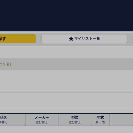
探す
マイリスト一覧
ゴリ名}
品名
メーカー
型式
年式
び替え
並び替え
並び替え
新
｜
古