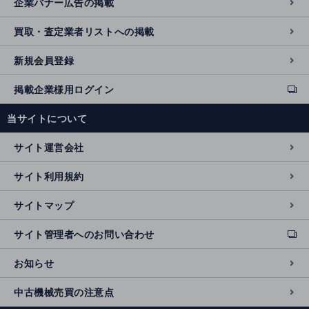
企業バナー広告の掲載
買取・査定業者リストへの掲載
新規会員登録
掲載企業様用ログイン
ext
e
当サイトについて
r
n
サイト運営会社
al
si
サイト利用規約
t
e
サイトマップ
サイト管理者へのお問い合わせ
ext
e
お知らせ
r
n
中古機械売買の注意点
al