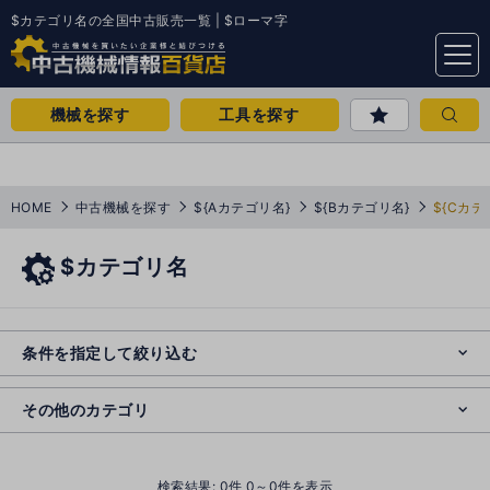
$カテゴリ名の全国中古販売一覧 | $ローマ字
menu
機械を探す
工具を探す
HOME
中古機械を探す
${Aカテゴリ名}
${Bカテゴリ名}
${Cカテ
$カテゴリ名
e
s
o
e
cl
条件を指定して絞り込む
s
o
cl
その他のカテゴリ
()
検索結果:
0
件 0～0件を表示