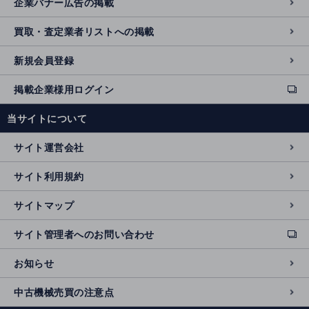
企業バナー広告の掲載
買取・査定業者リストへの掲載
新規会員登録
掲載企業様用ログイン
ext
e
当サイトについて
r
n
サイト運営会社
al
si
サイト利用規約
t
e
サイトマップ
サイト管理者へのお問い合わせ
ext
e
お知らせ
r
n
中古機械売買の注意点
al