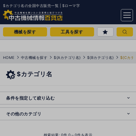
$カテゴリ名の全国中古販売一覧 | $ローマ字
menu
機械を探す
工具を探す
HOME
中古機械を探す
${Aカテゴリ名}
${Bカテゴリ名}
${Cカテ
$カテゴリ名
e
s
o
e
cl
条件を指定して絞り込む
s
o
cl
その他のカテゴリ
()
検索結果:
0
件 0～0件を表示