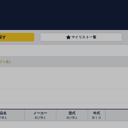
探す
マイリスト一覧
ゴリ名}
品名
メーカー
型式
年式
び替え
並び替え
並び替え
新
｜
古