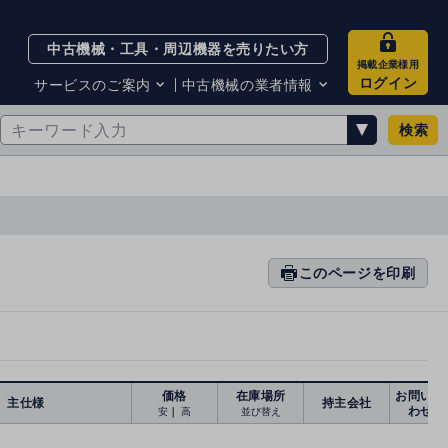
中古機械・工具・周辺機器を売りたい方
掲載企業様用
ログイン
サービスのご案内
中古機械の業者情報
検索
サービスのご案内
掲載企業一覧
お知らせ
買取・査定業者リスト
中古機械販売の注意点
サイト利用規約
サイト運営会社
メルマガバックナンバー
このページを印刷
prin
ti
n
g
価格
在庫場所
お問い合
主仕様
持主会社
わせ
安
｜
高
並び替え