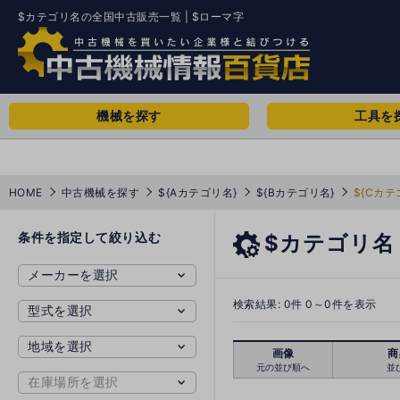
$カテゴリ名の全国中古販売一覧 | $ローマ字
機械を探す
工具を
HOME
中古機械を探す
${Aカテゴリ名}
${Bカテゴリ名}
${Cカテ
条件を指定して絞り込む
$カテゴリ名
検索結果:
0
件 0～0件を表示
画像
商
元の並び順へ
並