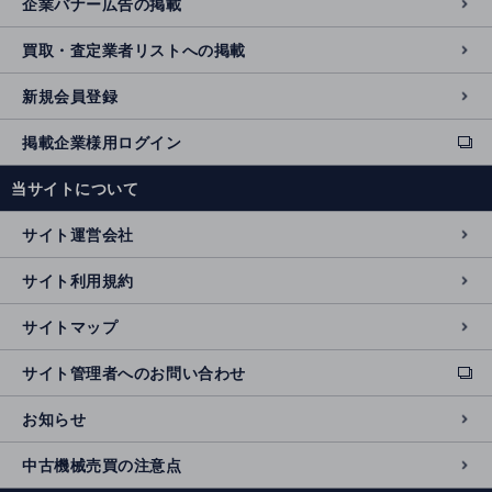
企業バナー広告の掲載
買取・査定業者リストへの掲載
新規会員登録
掲載企業様用ログイン
ext
e
当サイトについて
r
n
サイト運営会社
al
si
サイト利用規約
t
e
サイトマップ
サイト管理者へのお問い合わせ
ext
e
お知らせ
r
n
中古機械売買の注意点
al