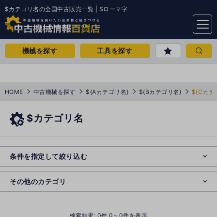
$カテゴリ名の全国中古販売一覧 | $ローマ字
menu
機械を探す
工具を探す
HOME
中古機械を探す
${Aカテゴリ名}
${Bカテゴリ名}
${Cカテ
$カテゴリ名
e
s
o
e
cl
条件を指定して絞り込む
s
o
cl
その他のカテゴリ
()
検索結果:
0
件 0～0件を表示