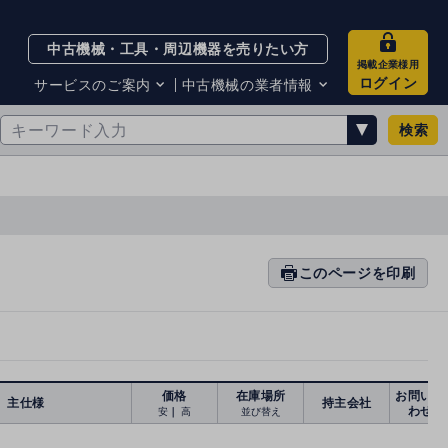
中古機械・工具・周辺機器を売りたい方
掲載企業様用
ログイン
サービスのご案内
中古機械の業者情報
検索
サービスのご案内
掲載企業一覧
お知らせ
買取・査定業者リスト
中古機械販売の注意点
サイト利用規約
サイト運営会社
メルマガバックナンバー
このページを印刷
prin
ti
n
g
価格
在庫場所
お問い合
主仕様
持主会社
わせ
安
｜
高
並び替え