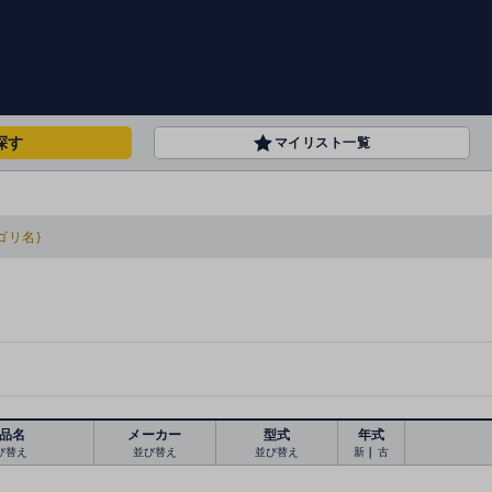
探す
マイリスト一覧
ゴリ名}
品名
メーカー
型式
年式
び替え
並び替え
並び替え
新
｜
古