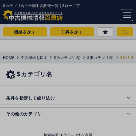
$カテゴリ名の全国中古販売一覧 | $ローマ字
menu
機械を探す
工具を探す
HOME
中古機械を探す
${Aカテゴリ名}
${Bカテゴリ名}
${Cカテ
$カテゴリ名
e
s
o
e
cl
条件を指定して絞り込む
s
o
cl
その他のカテゴリ
()
検索結果:
0
件 0～0件を表示