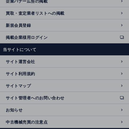
企業バナー広告の掲載
買取・査定業者リストへの掲載
新規会員登録
掲載企業様用ログイン
ext
e
当サイトについて
r
n
サイト運営会社
al
si
サイト利用規約
t
e
サイトマップ
サイト管理者へのお問い合わせ
ext
e
お知らせ
r
n
中古機械売買の注意点
al