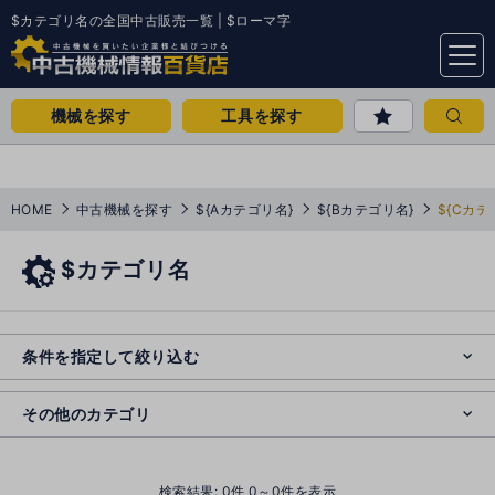
$カテゴリ名の全国中古販売一覧 | $ローマ字
menu
機械を探す
工具を探す
HOME
中古機械を探す
${Aカテゴリ名}
${Bカテゴリ名}
${Cカテ
$カテゴリ名
e
s
o
e
cl
条件を指定して絞り込む
s
o
cl
その他のカテゴリ
()
検索結果:
0
件 0～0件を表示