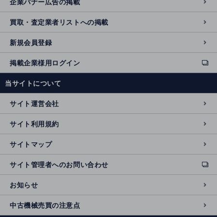
企業バナー広告の掲載
買取・査定業者リストへの掲載
新規会員登録
掲載企業様用ログイン
ext
e
当サイトについて
r
n
サイト運営会社
al
si
サイト利用規約
t
e
サイトマップ
サイト管理者へのお問い合わせ
ext
e
お知らせ
r
n
中古機械売買の注意点
al