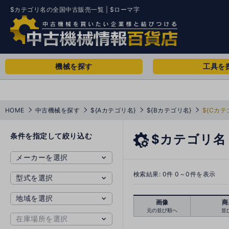
$カテゴリ名の全国中古販売一覧 | $ローマ字
機械を探す
工具を
HOME
中古機械を探す
${Aカテゴリ名}
${Bカテゴリ名}
${Cカテ
条件を指定して絞り込む
$カテゴリ名
検索結果:
0
件 0～0件を表示
画像
商
元の並び順へ
並