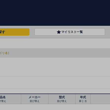
探す
マイリスト一覧
ゴリ名}
品名
メーカー
型式
年式
び替え
並び替え
並び替え
新
｜
古