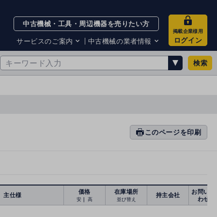
中古機械・工具・周辺機器を売りたい方
掲載企業様用
ログイン
サービスのご案内
中古機械の業者情報
検索
サービスのご案内
掲載企業一覧
お知らせ
買取・査定業者リスト
中古機械販売の注意点
サイト利用規約
サイト運営会社
メルマガバックナンバー
このページを印刷
prin
ti
n
g
価格
在庫場所
お問い合
主仕様
持主会社
わせ
安
｜
高
並び替え