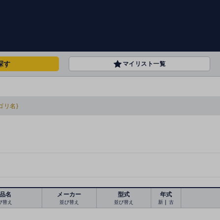
探す
マイリスト一覧
ゴリ名}
品名
メーカー
型式
年式
び替え
並び替え
並び替え
新
｜
古