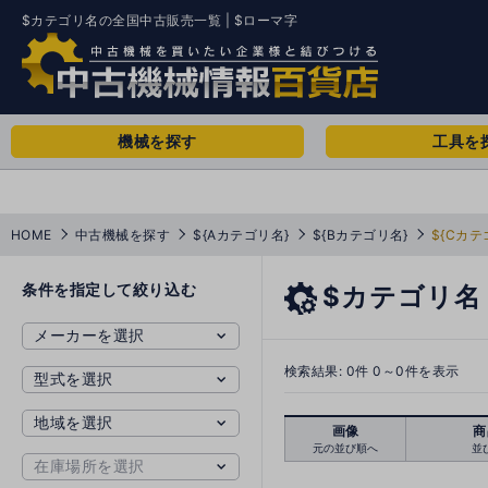
$カテゴリ名の全国中古販売一覧 | $ローマ字
機械を探す
工具を
HOME
中古機械を探す
${Aカテゴリ名}
${Bカテゴリ名}
${Cカテ
条件を指定して絞り込む
$カテゴリ名
検索結果:
0
件 0～0件を表示
画像
商
元の並び順へ
並