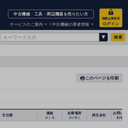
中古機械・工具・周辺機器を売りたい方
掲載企業様用
ログイン
サービスのご案内
中古機械の業者情報
検索
サービスのご案内
掲載企業一覧
お知らせ
買取・査定業者リスト
中古機械販売の注意点
サイト利用規約
サイト運営会社
メルマガバックナンバー
このページを印刷
prin
ti
n
g
価格
在庫場所
お問い合
主仕様
持主会社
わせ
安
｜
高
並び替え