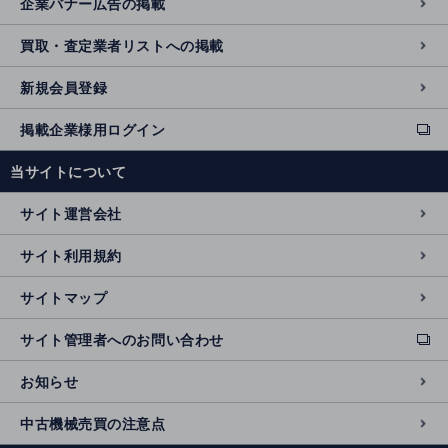
企業バナー広告の掲載
買取・査定業者リストへの掲載
新規会員登録
掲載企業様用ログイン
ext
e
当サイトについて
r
n
サイト運営会社
al
si
サイト利用規約
t
e
サイトマップ
サイト管理者へのお問い合わせ
ext
e
お知らせ
r
n
中古機械売買の注意点
al