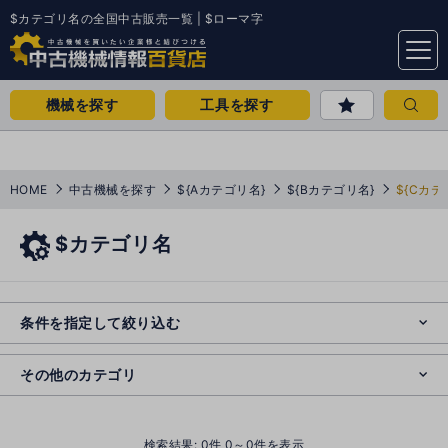
$カテゴリ名の全国中古販売一覧 | $ローマ字
menu
機械を探す
工具を探す
HOME
中古機械を探す
${Aカテゴリ名}
${Bカテゴリ名}
${Cカテ
$カテゴリ名
e
s
o
e
cl
条件を指定して絞り込む
s
o
cl
その他のカテゴリ
()
検索結果:
0
件 0～0件を表示