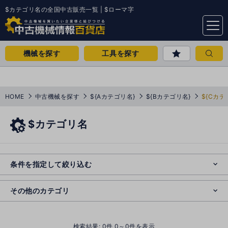
$カテゴリ名の全国中古販売一覧 | $ローマ字
menu
機械を探す
工具を探す
HOME
中古機械を探す
${Aカテゴリ名}
${Bカテゴリ名}
${Cカテ
$カテゴリ名
e
s
o
e
cl
条件を指定して絞り込む
s
o
cl
その他のカテゴリ
()
検索結果:
0
件 0～0件を表示