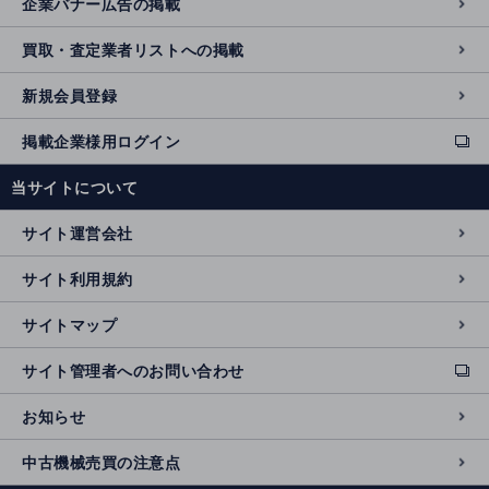
企業バナー広告の掲載
買取・査定業者リストへの掲載
新規会員登録
掲載企業様用ログイン
ext
e
当サイトについて
r
n
サイト運営会社
al
si
サイト利用規約
t
e
サイトマップ
サイト管理者へのお問い合わせ
ext
e
お知らせ
r
n
中古機械売買の注意点
al