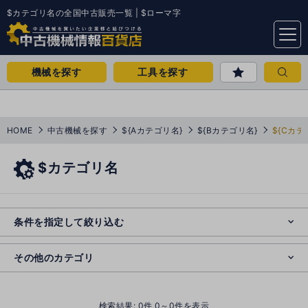
$カテゴリ名の全国中古販売一覧 | $ローマ字
menu
機械を探す
工具を探す
HOME
中古機械を探す
${Aカテゴリ名}
${Bカテゴリ名}
${Cカテ
$カテゴリ名
e
s
o
e
cl
条件を指定して絞り込む
s
o
cl
その他のカテゴリ
()
検索結果:
0
件 0～0件を表示