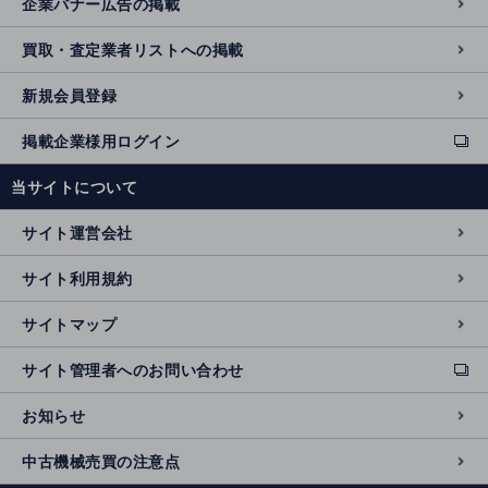
企業バナー広告の掲載
買取・査定業者リストへの掲載
新規会員登録
掲載企業様用ログイン
ext
e
当サイトについて
r
n
サイト運営会社
al
si
サイト利用規約
t
e
サイトマップ
サイト管理者へのお問い合わせ
ext
e
お知らせ
r
n
中古機械売買の注意点
al