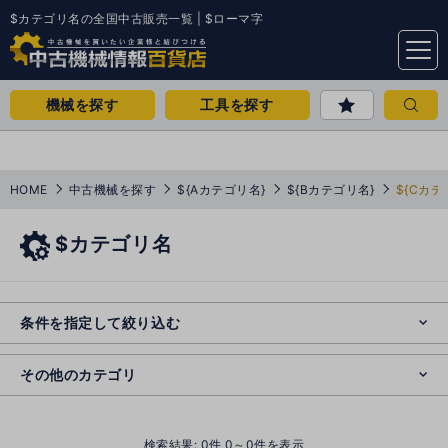
$カテゴリ名の全国中古販売一覧 | $ローマ字
menu
機械を探す
工具を探す
HOME
中古機械を探す
${Aカテゴリ名}
${Bカテゴリ名}
${Cカテ
$カテゴリ名
e
s
o
e
cl
条件を指定して絞り込む
s
o
cl
その他のカテゴリ
()
検索結果:
0
件 0～0件を表示