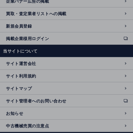
企業バナー広告の掲載
買取・査定業者リストへの掲載
新規会員登録
掲載企業様用ログイン
ext
e
当サイトについて
r
n
サイト運営会社
al
si
サイト利用規約
t
e
サイトマップ
サイト管理者へのお問い合わせ
ext
e
お知らせ
r
n
中古機械売買の注意点
al