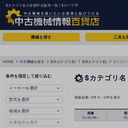
$カテゴリ名の全国中古販売一覧 | $ローマ字
機械を探す
工具を
HOME
中古機械を探す
${Aカテゴリ名}
${Bカテゴリ名}
${Cカテ
条件を指定して絞り込む
$カテゴリ名
検索結果:
0
件 0～0件を表示
画像
商
元の並び順へ
並