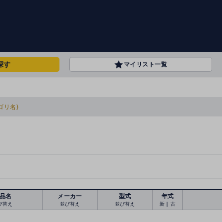
探す
マイリスト一覧
ゴリ名}
品名
メーカー
型式
年式
び替え
並び替え
並び替え
新
｜
古