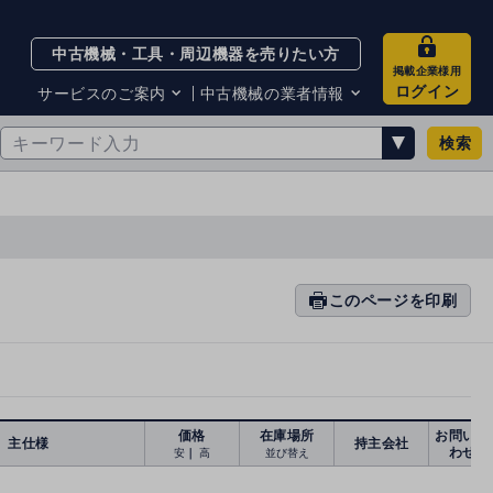
中古機械・工具・周辺機器を売りたい方
掲載企業様用
ログイン
サービスのご案内
中古機械の業者情報
検索
サービスのご案内
掲載企業一覧
お知らせ
買取・査定業者リスト
中古機械販売の注意点
サイト利用規約
サイト運営会社
メルマガバックナンバー
このページを印刷
prin
ti
n
g
価格
在庫場所
お問い合
主仕様
持主会社
わせ
安
｜
高
並び替え