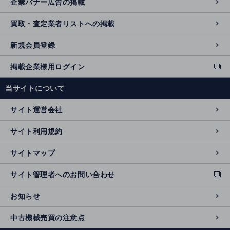
企業バナー広告の掲載
買取・査定業者リストへの掲載
新規会員登録
掲載企業様用ログイン
ext
e
当サイトについて
r
n
サイト運営会社
al
si
サイト利用規約
t
e
サイトマップ
サイト管理者へのお問い合わせ
ext
e
お知らせ
r
n
中古機械売買の注意点
al