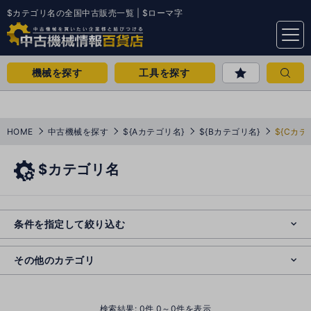
$カテゴリ名の全国中古販売一覧 | $ローマ字
menu
機械を探す
工具を探す
HOME
中古機械を探す
${Aカテゴリ名}
${Bカテゴリ名}
${Cカテ
$カテゴリ名
e
s
o
e
cl
条件を指定して絞り込む
s
o
cl
その他のカテゴリ
()
検索結果:
0
件 0～0件を表示