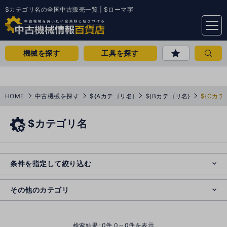
$カテゴリ名の全国中古販売一覧 | $ローマ字
menu
機械を探す
工具を探す
HOME
中古機械を探す
${Aカテゴリ名}
${Bカテゴリ名}
${Cカテ
$カテゴリ名
e
s
o
e
cl
条件を指定して絞り込む
s
o
cl
その他のカテゴリ
()
検索結果:
0
件 0～0件を表示