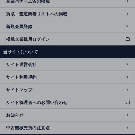
企業バナー広告の掲載
買取・査定業者リストへの掲載
新規会員登録
掲載企業様用ログイン
ext
e
当サイトについて
r
n
サイト運営会社
al
si
サイト利用規約
t
e
サイトマップ
サイト管理者へのお問い合わせ
ext
e
お知らせ
r
n
中古機械売買の注意点
al