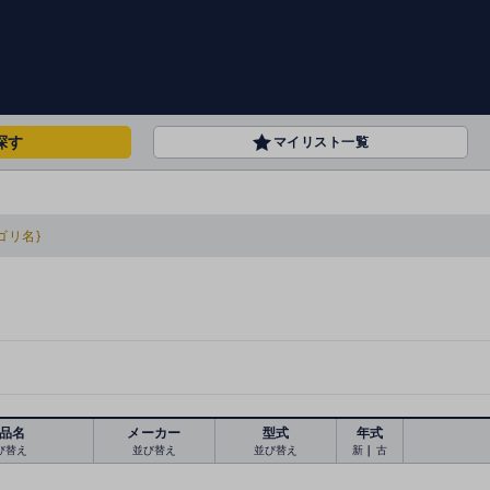
探す
マイリスト一覧
ゴリ名}
品名
メーカー
型式
年式
び替え
並び替え
並び替え
新
｜
古