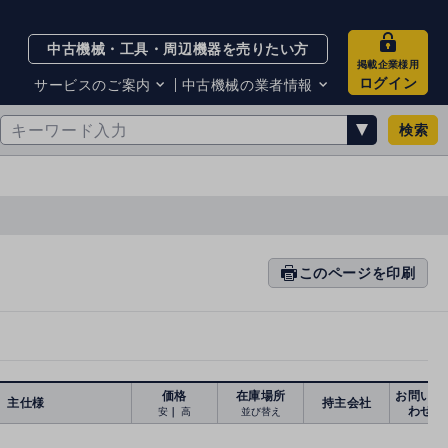
中古機械・工具・周辺機器を売りたい方
掲載企業様用
ログイン
サービスのご案内
中古機械の業者情報
検索
サービスのご案内
掲載企業一覧
お知らせ
買取・査定業者リスト
中古機械販売の注意点
サイト利用規約
サイト運営会社
メルマガバックナンバー
このページを印刷
prin
ti
n
g
価格
在庫場所
お問い合
主仕様
持主会社
わせ
安
｜
高
並び替え