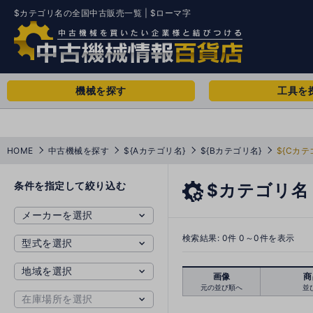
$カテゴリ名の全国中古販売一覧 | $ローマ字
機械を探す
工具を
HOME
中古機械を探す
${Aカテゴリ名}
${Bカテゴリ名}
${Cカテ
条件を指定して絞り込む
$カテゴリ名
検索結果:
0
件 0～0件を表示
画像
商
元の並び順へ
並