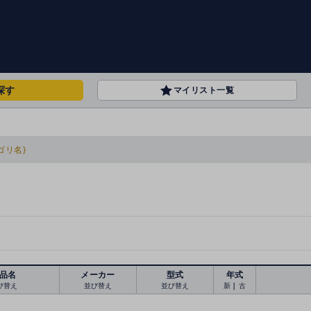
探す
マイリスト一覧
ゴリ名}
品名
メーカー
型式
年式
び替え
並び替え
並び替え
新
｜
古