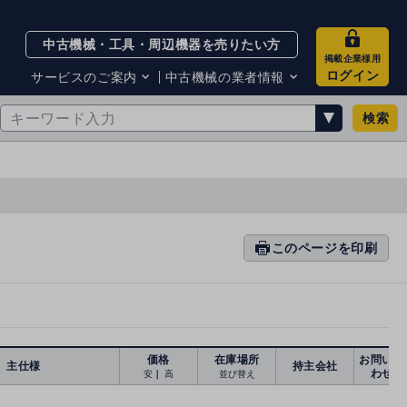
中古機械・工具・周辺機器を売りたい方
掲載企業様用
ログイン
サービスのご案内
中古機械の業者情報
検索
サービスのご案内
掲載企業一覧
お知らせ
買取・査定業者リスト
中古機械販売の注意点
サイト利用規約
サイト運営会社
メルマガバックナンバー
このページを印刷
prin
ti
n
g
価格
在庫場所
お問い合
主仕様
持主会社
わせ
安
｜
高
並び替え