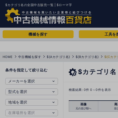
$カテゴリ名の全国中古販売一覧 | $ローマ字
機械を探す
工具を
HOME
中古機械を探す
${Aカテゴリ名}
${Bカテゴリ名}
${Cカテ
条件を指定して絞り込む
$カテゴリ名
検索結果:
0
件 0～0件を表示
画像
商
元の並び順へ
並