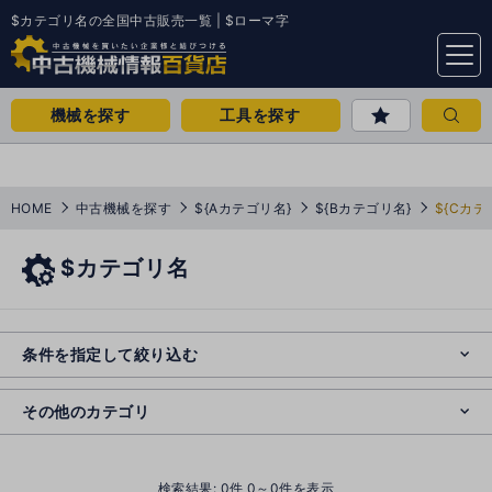
$カテゴリ名の全国中古販売一覧 | $ローマ字
menu
機械を探す
工具を探す
HOME
中古機械を探す
${Aカテゴリ名}
${Bカテゴリ名}
${Cカテ
$カテゴリ名
e
s
o
e
cl
条件を指定して絞り込む
s
o
cl
その他のカテゴリ
()
検索結果:
0
件 0～0件を表示