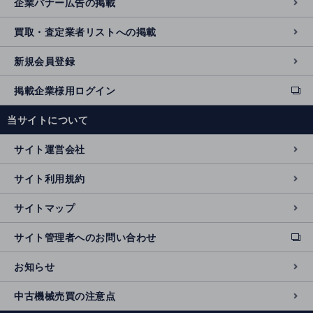
企業バナー広告の掲載
買取・査定業者リストへの掲載
新規会員登録
掲載企業様用ログイン
ext
e
当サイトについて
r
n
サイト運営会社
al
si
サイト利用規約
t
e
サイトマップ
サイト管理者へのお問い合わせ
ext
e
お知らせ
r
n
中古機械売買の注意点
al