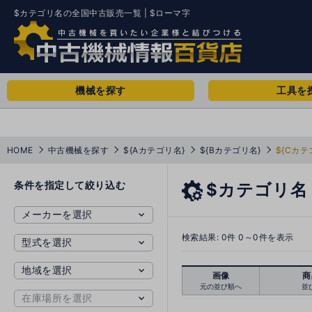
$カテゴリ名の全国中古販売一覧 | $ローマ字
機械を探す
工具を
HOME
中古機械を探す
${Aカテゴリ名}
${Bカテゴリ名}
${Cカテ
条件を指定して絞り込む
$カテゴリ名
検索結果:
0
件 0～0件を表示
画像
商
元の並び順へ
並