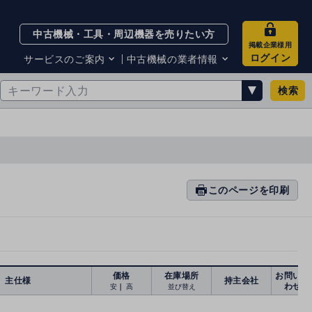
中古機械・工具・周辺機器を売りたい方
掲載企業様用
ログイン
サービスのご案内
中古機械の業者情報
検索
サービスのご案内
掲載企業一覧
お知らせ
買取・査定業者リスト
中古機械販売の注意点
サイト利用規約
サイト運営会社
メルマガバックナンバー
このページを印刷
prin
ti
n
g
価格
在庫場所
お問い合
主仕様
持主会社
わせ
安
｜
高
並び替え