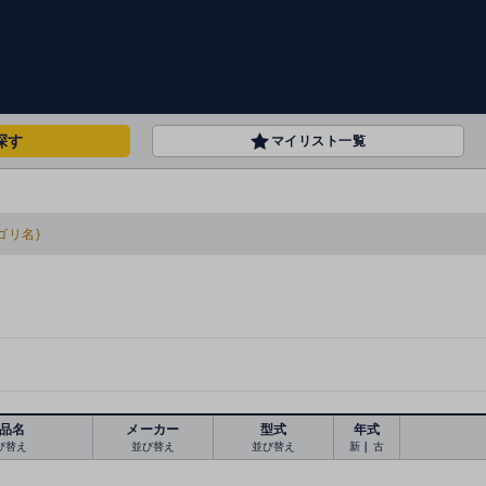
探す
マイリスト一覧
ゴリ名}
品名
メーカー
型式
年式
び替え
並び替え
並び替え
新
｜
古