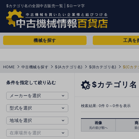
$カテゴリ名の全国中古販売一覧 | $ローマ字
機械を探す
工具を
HOME
中古機械を探す
${Aカテゴリ名}
${Bカテゴリ名}
${Cカテ
条件を指定して絞り込む
$カテゴリ名
検索結果:
0
件 0～0件を表示
画像
商
元の並び順へ
並