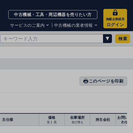
中古機械・工具・周辺機器を売りたい方
掲載企業様用
ログイン
サービスのご案内
中古機械の業者情報
検索
サービスのご案内
掲載企業一覧
お知らせ
買取・査定業者リスト
中古機械販売の注意点
サイト利用規約
サイト運営会社
メルマガバックナンバー
このページを印刷
prin
ti
n
g
価格
在庫場所
お問い合
主仕様
持主会社
わせ
安
｜
高
並び替え