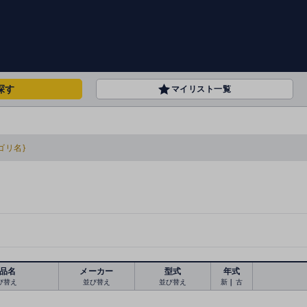
探す
マイリスト一覧
ゴリ名}
品名
メーカー
型式
年式
び替え
並び替え
並び替え
新
｜
古