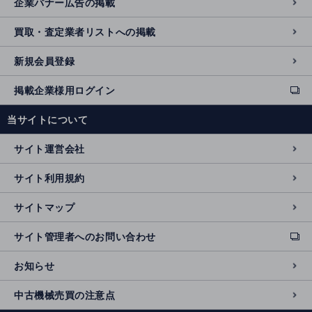
企業バナー広告の掲載
買取・査定業者リストへの掲載
新規会員登録
掲載企業様用ログイン
ext
e
当サイトについて
r
n
サイト運営会社
al
si
サイト利用規約
t
e
サイトマップ
サイト管理者へのお問い合わせ
ext
e
お知らせ
r
n
中古機械売買の注意点
al