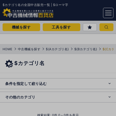
$カテゴリ名の全国中古販売一覧 | $ローマ字
menu
機械を探す
工具を探す
HOME
中古機械を探す
${Aカテゴリ名}
${Bカテゴリ名}
${Cカテ
$カテゴリ名
e
s
o
e
cl
条件を指定して絞り込む
s
o
cl
その他のカテゴリ
()
検索結果:
0
件 0～0件を表示