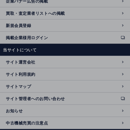
企業バナー広告の掲載
買取・査定業者リストへの掲載
新規会員登録
掲載企業様用ログイン
ext
e
当サイトについて
r
n
サイト運営会社
al
si
サイト利用規約
t
e
サイトマップ
サイト管理者へのお問い合わせ
ext
e
お知らせ
r
n
中古機械売買の注意点
al