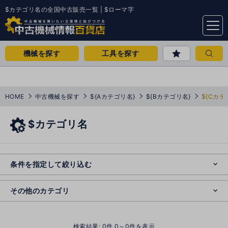
$カテゴリ名の全国中古販売一覧 | $ローマ字
menu
機械を探す
工具を探す
HOME
中古機械を探す
${Aカテゴリ名}
${Bカテゴリ名}
${Cカテ
$カテゴリ名
e
s
o
e
cl
条件を指定して絞り込む
s
o
cl
その他のカテゴリ
()
検索結果:
0
件 0～0件を表示