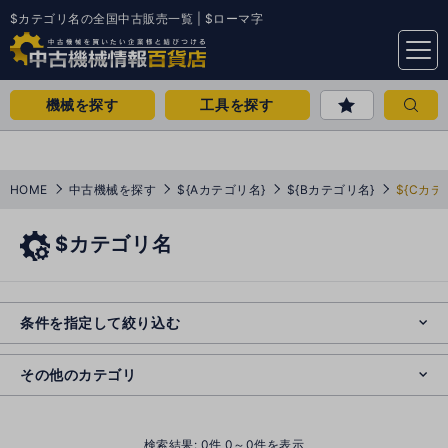
$カテゴリ名の全国中古販売一覧 | $ローマ字
menu
機械を探す
工具を探す
HOME
中古機械を探す
${Aカテゴリ名}
${Bカテゴリ名}
${Cカテ
$カテゴリ名
e
s
o
e
cl
条件を指定して絞り込む
s
o
cl
その他のカテゴリ
()
検索結果:
0
件 0～0件を表示