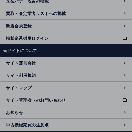
企業バナー広告の掲載
買取・査定業者リストへの掲載
新規会員登録
掲載企業様用ログイン
ext
e
当サイトについて
r
n
サイト運営会社
al
si
サイト利用規約
t
e
サイトマップ
サイト管理者へのお問い合わせ
ext
e
お知らせ
r
n
中古機械売買の注意点
al