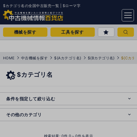
$カテゴリ名の全国中古販売一覧 | $ローマ字
menu
機械を探す
工具を探す
HOME
中古機械を探す
${Aカテゴリ名}
${Bカテゴリ名}
${Cカテ
$カテゴリ名
e
s
o
e
cl
条件を指定して絞り込む
s
o
cl
その他のカテゴリ
()
検索結果:
0
件 0～0件を表示