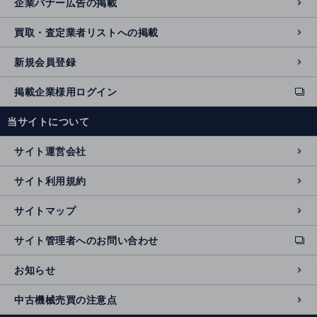
企業バナー広告の掲載
買取・査定業者リストへの掲載
新規会員登録
掲載企業様用ログイン
ext
e
当サイトについて
r
n
サイト運営会社
al
si
サイト利用規約
t
e
サイトマップ
サイト管理者へのお問い合わせ
ext
e
お知らせ
r
n
中古機械売買の注意点
al