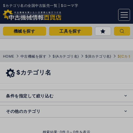
$カテゴリ名の全国中古販売一覧 | $ローマ字
menu
機械を探す
工具を探す
HOME
中古機械を探す
${Aカテゴリ名}
${Bカテゴリ名}
${Cカテ
$カテゴリ名
e
s
o
e
cl
条件を指定して絞り込む
s
o
cl
その他のカテゴリ
()
検索結果:
0
件 0～0件を表示