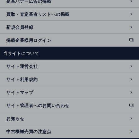
企業バナー広告の掲載
買取・査定業者リストへの掲載
新規会員登録
掲載企業様用ログイン
ext
e
当サイトについて
r
n
サイト運営会社
al
si
サイト利用規約
t
e
サイトマップ
サイト管理者へのお問い合わせ
ext
e
お知らせ
r
n
中古機械売買の注意点
al