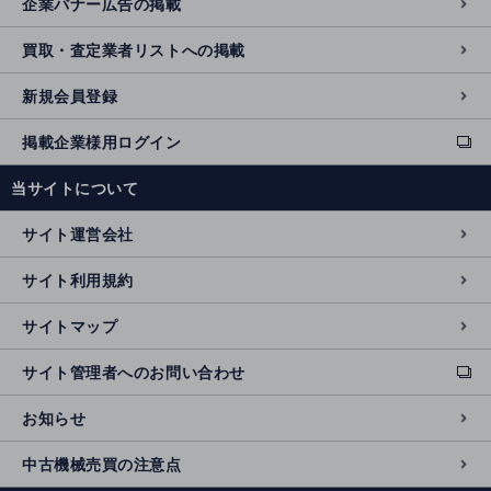
企業バナー広告の掲載
買取・査定業者リストへの掲載
新規会員登録
掲載企業様用ログイン
ext
e
当サイトについて
r
n
サイト運営会社
al
si
サイト利用規約
t
e
サイトマップ
サイト管理者へのお問い合わせ
ext
e
お知らせ
r
n
中古機械売買の注意点
al