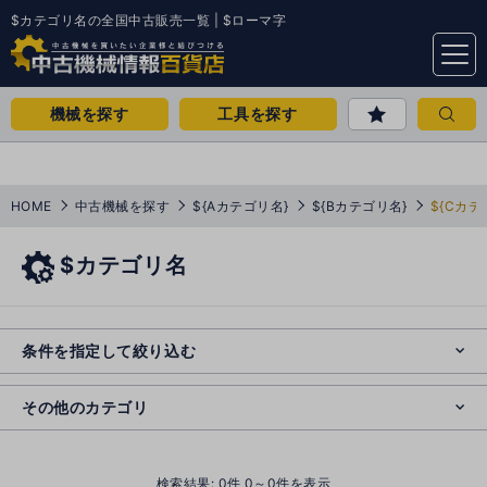
$カテゴリ名の全国中古販売一覧 | $ローマ字
menu
機械を探す
工具を探す
HOME
中古機械を探す
${Aカテゴリ名}
${Bカテゴリ名}
${Cカテ
$カテゴリ名
e
s
o
e
cl
条件を指定して絞り込む
s
o
cl
その他のカテゴリ
()
検索結果:
0
件 0～0件を表示