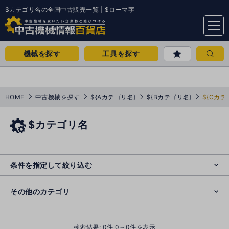
$カテゴリ名の全国中古販売一覧 | $ローマ字
menu
機械を探す
工具を探す
HOME
中古機械を探す
${Aカテゴリ名}
${Bカテゴリ名}
${Cカテ
$カテゴリ名
e
s
o
e
cl
条件を指定して絞り込む
s
o
cl
その他のカテゴリ
()
検索結果:
0
件 0～0件を表示