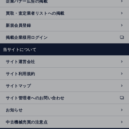
企業バナー広告の掲載
買取・査定業者リストへの掲載
新規会員登録
掲載企業様用ログイン
ext
e
当サイトについて
r
n
サイト運営会社
al
si
サイト利用規約
t
e
サイトマップ
サイト管理者へのお問い合わせ
ext
e
お知らせ
r
n
中古機械売買の注意点
al