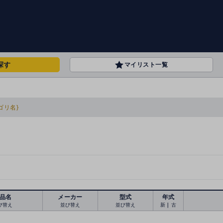
探す
マイリスト一覧
ゴリ名}
品名
メーカー
型式
年式
び替え
並び替え
並び替え
新
｜
古