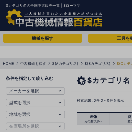
$カテゴリ名の全国中古販売一覧 | $ローマ字
機械を探す
工具を
HOME
中古機械を探す
${Aカテゴリ名}
${Bカテゴリ名}
${Cカテ
条件を指定して絞り込む
$カテゴリ名
検索結果:
0
件 0～0件を表示
画像
商
元の並び順へ
並