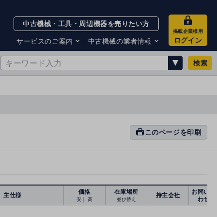
中古機械・工具・周辺機器を売りたい方
掲載企業様用
ログイン
サービスのご案内
中古機械の業者情報
検索
サービスのご案内
掲載企業一覧
お知らせ
買取・査定業者リスト
中古機械販売の注意点
サイト利用規約
サイト運営会社
メルマガバックナンバー
このページを印刷
prin
ti
n
g
価格
在庫場所
お問い合
主仕様
持主会社
わせ
安
｜
高
並び替え