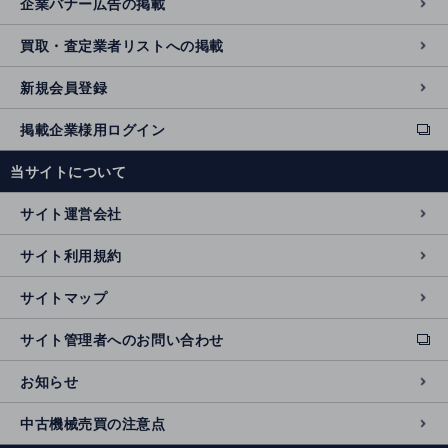
企業バナー広告の掲載
買取・査定業者リストへの掲載
新規会員登録
掲載企業様用ログイン
ext
e
当サイトについて
r
n
サイト運営会社
al
si
サイト利用規約
t
e
サイトマップ
サイト管理者へのお問い合わせ
ext
e
お知らせ
r
n
中古機械売買の注意点
al