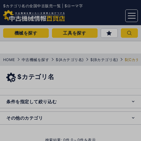
$カテゴリ名の全国中古販売一覧 | $ローマ字
menu
機械を探す
工具を探す
HOME
中古機械を探す
${Aカテゴリ名}
${Bカテゴリ名}
${Cカテ
$カテゴリ名
e
s
o
e
cl
条件を指定して絞り込む
s
o
cl
その他のカテゴリ
()
検索結果:
0
件 0～0件を表示