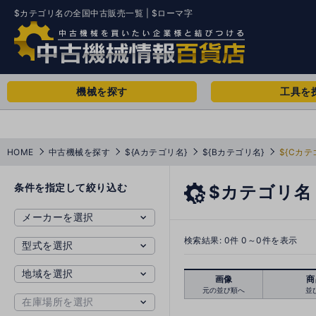
$カテゴリ名の全国中古販売一覧 | $ローマ字
機械を探す
工具を
HOME
中古機械を探す
${Aカテゴリ名}
${Bカテゴリ名}
${Cカテ
条件を指定して絞り込む
$カテゴリ名
検索結果:
0
件 0～0件を表示
画像
商
元の並び順へ
並