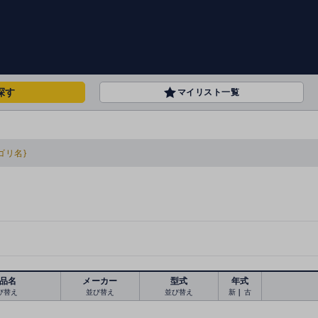
探す
マイリスト一覧
ゴリ名}
品名
メーカー
型式
年式
び替え
並び替え
並び替え
新
｜
古