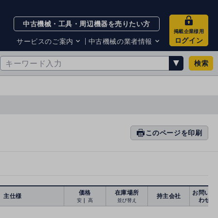
中古機械・工具・周辺機器を売りたい方
掲載企業様用
ログイン
サービスのご案内
中古機械の業者情報
検索
サービスのご案内
掲載企業一覧
お知らせ
買取・査定業者リスト
中古機械販売の注意点
サイト利用規約
サイト運営会社
メルマガバックナンバー
このページを印刷
prin
ti
n
g
価格
在庫場所
お問い合
主仕様
持主会社
わせ
安
｜
高
並び替え