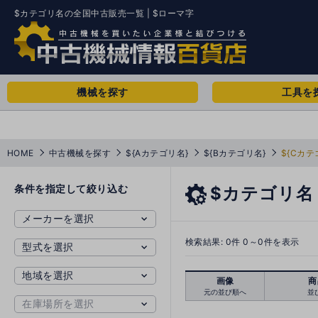
$カテゴリ名の全国中古販売一覧 | $ローマ字
機械を探す
工具を
HOME
中古機械を探す
${Aカテゴリ名}
${Bカテゴリ名}
${Cカテ
条件を指定して絞り込む
$カテゴリ名
検索結果:
0
件 0～0件を表示
画像
商
元の並び順へ
並