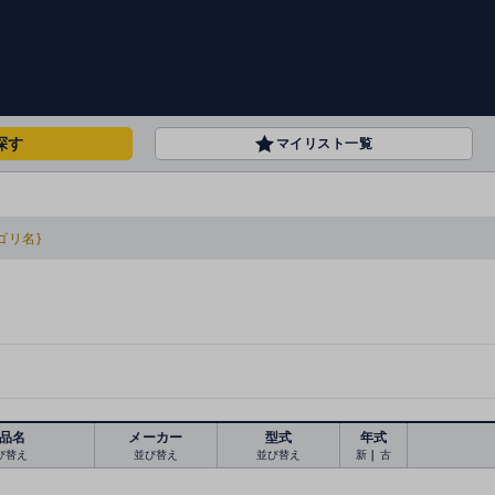
探す
マイリスト一覧
ゴリ名}
品名
メーカー
型式
年式
び替え
並び替え
並び替え
新
｜
古