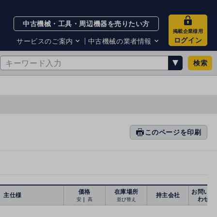
中古機械・工具・周辺機器を売りたい方
掲載企業様用
ログイン
サービスのご案内
中古機械の業者情報
検索
サービスのご案内
掲載企業一覧
お知らせ
買取・査定業者リスト
中古機械販売の注意点
サイト利用規約
サイト運営会社
メルマガバックナンバー
このページを印刷
prin
ti
n
g
価格
在庫場所
お問い合
主仕様
持主会社
わせ
安
｜
高
並び替え