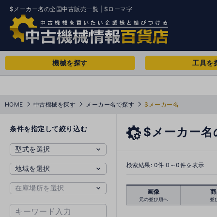
$メーカー名の全国中古販売一覧 | $ローマ字
機械を探す
工具を
HOME
中古機械を探す
メーカー名で探す
$メーカー名
条件を指定して絞り込む
$メーカー名
検索結果:
0
件 0～0件を表示
画像
商
元の並び順へ
並