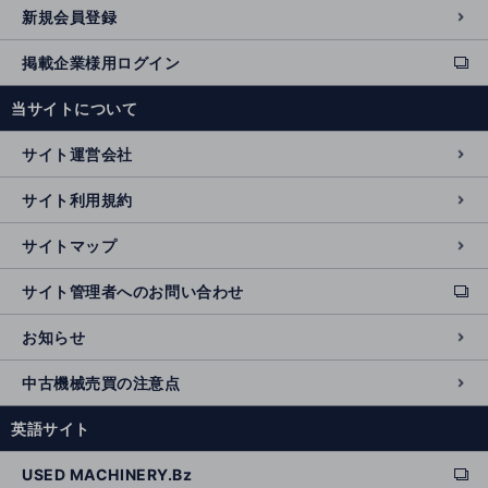
新規会員登録
掲載企業様用ログイン
ext
e
当サイトについて
r
n
サイト運営会社
al
si
サイト利用規約
t
e
サイトマップ
サイト管理者へのお問い合わせ
ext
e
お知らせ
r
n
中古機械売買の注意点
al
si
英語サイト
t
e
USED MACHINERY.Bz
ext