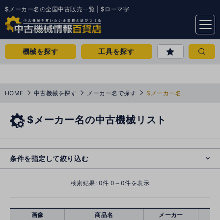
$メーカー名の全国中古販売一覧 | $ローマ字
menu
機械を探す
工具を探す
HOME
中古機械を探す
メーカー名で探す
$メーカー名
$メーカー名の中古機械リスト
e
s
o
cl
条件を指定して絞り込む
検索結果:
0
件 0～0件を表示
画像
商品名
メーカー