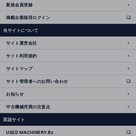
新規会員登録
掲載企業様用ログイン
ext
e
当サイトについて
r
n
サイト運営会社
al
si
サイト利用規約
t
e
サイトマップ
サイト管理者へのお問い合わせ
ext
e
お知らせ
r
n
中古機械売買の注意点
al
si
英語サイト
t
e
USED MACHINERY.Bz
ext