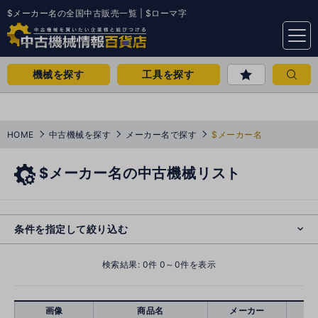
$メーカー名の全国中古販売一覧 | $ローマ字
menu
機械を探す
工具を探す
HOME
中古機械を探す
メーカー名で探す
$メーカー名
$メーカー名の中古機械リスト
e
s
o
cl
条件を指定して絞り込む
検索結果:
0
件 0～0件を表示
画像
商品名
メーカー