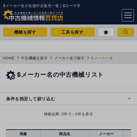
$メーカー名の全国中古販売一覧 | $ローマ字
menu
機械を探す
工具を探す
HOME
中古機械を探す
メーカー名で探す
$メーカー名
$メーカー名の中古機械リスト
e
s
o
cl
条件を指定して絞り込む
検索結果:
0
件 0～0件を表示
画像
商品名
メーカー