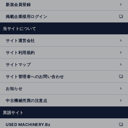
新規会員登録
掲載企業様用ログイン
ext
e
当サイトについて
r
n
サイト運営会社
al
si
サイト利用規約
t
e
サイトマップ
サイト管理者へのお問い合わせ
ext
e
お知らせ
r
n
中古機械売買の注意点
al
si
英語サイト
t
e
USED MACHINERY.Bz
ext