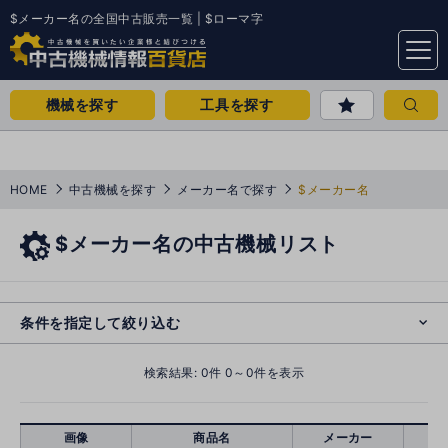
$メーカー名の全国中古販売一覧 | $ローマ字
menu
機械を探す
工具を探す
HOME
中古機械を探す
メーカー名で探す
$メーカー名
$メーカー名の中古機械リスト
e
s
o
cl
条件を指定して絞り込む
検索結果:
0
件 0～0件を表示
画像
商品名
メーカー