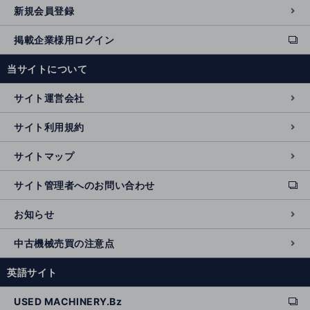
新規会員登録
掲載企業様用ログイン
ext
e
当サイトについて
r
n
サイト運営会社
al
si
サイト利用規約
t
e
サイトマップ
サイト管理者へのお問い合わせ
ext
e
お知らせ
r
n
中古機械売買の注意点
al
si
英語サイト
t
e
USED MACHINERY.Bz
ext