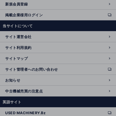
新規会員登録
掲載企業様用ログイン
ext
e
当サイトについて
r
n
サイト運営会社
al
si
サイト利用規約
t
e
サイトマップ
サイト管理者へのお問い合わせ
ext
e
お知らせ
r
n
中古機械売買の注意点
al
si
英語サイト
t
e
USED MACHINERY.Bz
ext