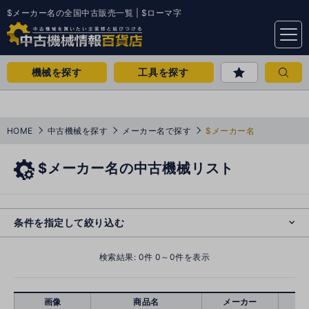
$メーカー名の全国中古販売一覧 | $ローマ字
menu
機械を探す
工具を探す
HOME
中古機械を探す
メーカー名で探す
$メーカー名
$メーカー名の中古機械リスト
e
s
o
cl
条件を指定して絞り込む
検索結果:
0
件 0～0件を表示
画像
商品名
メーカー