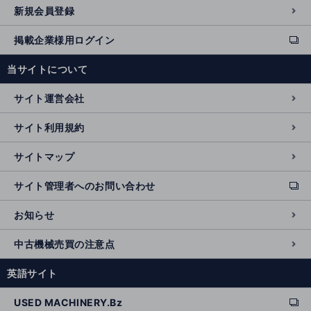
新規会員登録
掲載企業様用ログイン
ext
e
当サイトについて
r
n
サイト運営会社
al
si
サイト利用規約
t
e
サイトマップ
サイト管理者へのお問い合わせ
ext
e
お知らせ
r
n
中古機械売買の注意点
al
si
英語サイト
t
e
USED MACHINERY.Bz
ext