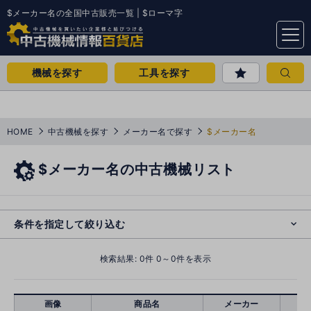
$メーカー名の全国中古販売一覧 | $ローマ字
menu
機械を探す
工具を探す
HOME
中古機械を探す
メーカー名で探す
$メーカー名
$メーカー名の中古機械リスト
e
s
o
cl
条件を指定して絞り込む
検索結果:
0
件 0～0件を表示
画像
商品名
メーカー