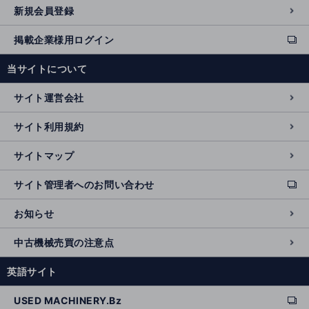
新規会員登録
掲載企業様用ログイン
ext
e
当サイトについて
r
n
サイト運営会社
al
si
サイト利用規約
t
e
サイトマップ
サイト管理者へのお問い合わせ
ext
e
お知らせ
r
n
中古機械売買の注意点
al
si
英語サイト
t
e
USED MACHINERY.Bz
ext