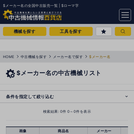
$メーカー名の全国中古販売一覧 | $ローマ字
menu
機械を探す
工具を探す
HOME
中古機械を探す
メーカー名で探す
$メーカー名
$メーカー名の中古機械リスト
e
s
o
cl
条件を指定して絞り込む
検索結果:
0
件 0～0件を表示
画像
商品名
メーカー