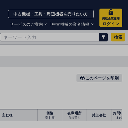
中古機械・工具・周辺機器を売りたい方
掲載企業様用
ログイン
サービスのご案内
中古機械の業者情報
検索
サービスのご案内
掲載企業一覧
お知らせ
買取・査定業者リスト
中古機械販売の注意点
サイト利用規約
サイト運営会社
メルマガバックナンバー
このページを印刷
prin
ti
n
g
価格
在庫場所
お問い合
主仕様
持主会社
わせ
安
｜
高
並び替え