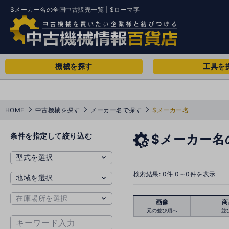
$メーカー名の全国中古販売一覧 | $ローマ字
機械を探す
工具を
HOME
中古機械を探す
メーカー名で探す
$メーカー名
条件を指定して絞り込む
$メーカー名
検索結果:
0
件 0～0件を表示
画像
商
元の並び順へ
並