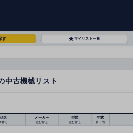
探す
マイリスト一覧
の中古機械リスト
品名
メーカー
型式
年式
び替え
並び替え
並び替え
新
｜
古