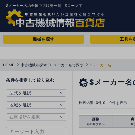
$メーカー名の全国中古販売一覧 | $ローマ字
機械を探す
工具を
HOME
中古機械を探す
メーカー名で探す
$メーカー名
条件を指定して絞り込む
$メーカー名
検索結果:
0
件 0～0件を表示
画像
商
元の並び順へ
並