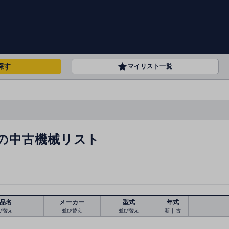
探す
マイリスト一覧
の中古機械リスト
品名
メーカー
型式
年式
び替え
並び替え
並び替え
新
｜
古