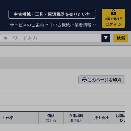
中古機械・工具・周辺機器を売りたい方
掲載企業様用
ログイン
サービスのご案内
中古機械の業者情報
検索
サービスのご案内
掲載企業一覧
お知らせ
買取・査定業者リスト
中古機械販売の注意点
サイト利用規約
サイト運営会社
メルマガバックナンバー
このページを印刷
prin
ti
n
g
価格
在庫場所
お問い合
主仕様
持主会社
わせ
安
｜
高
並び替え