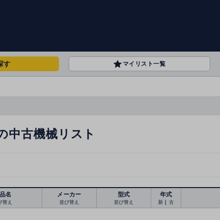
探す
マイリスト一覧
の中古機械リスト
品名
メーカー
型式
年式
び替え
並び替え
並び替え
新
｜
古