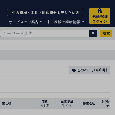
中古機械・工具・周辺機器を売りたい方
掲載企業様用
ログイン
サービスのご案内
中古機械の業者情報
検索
サービスのご案内
掲載企業一覧
お知らせ
買取・査定業者リスト
中古機械販売の注意点
サイト利用規約
サイト運営会社
メルマガバックナンバー
このページを印刷
prin
ti
n
g
価格
在庫場所
お問い合
主仕様
持主会社
わせ
安
｜
高
並び替え