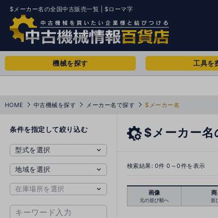
$メーカー名の全国中古販売一覧 | $ローマ字
機械を探す
工具を
HOME
中古機械を探す
メーカー名で探す
$メーカー名
条件を指定して絞り込む
$メーカー名
検索結果:
0
件 0～0件を表示
画像
商
元の並び順へ
並