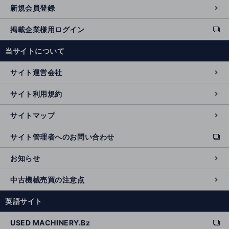
新規会員登録
掲載企業様用ログイン
ext
e
当サイトについて
r
n
サイト運営会社
al
si
サイト利用規約
t
e
サイトマップ
サイト管理者へのお問い合わせ
ext
e
お知らせ
r
n
中古機械売買の注意点
al
si
英語サイト
t
e
USED MACHINERY.Bz
ext