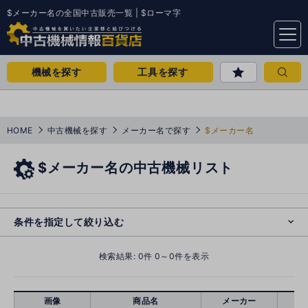
$メーカー名の全国中古販売一覧 | $ローマ字
menu
機械を探す
工具を探す
HOME
中古機械を探す
メーカー名で探す
$メーカー名
$メーカー名の中古機械リスト
e
s
o
cl
条件を指定して絞り込む
検索結果:
0
件 0～0件を表示
画像
商品名
メーカー